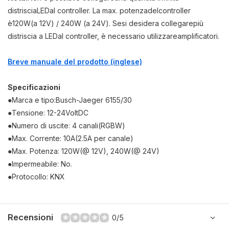
di
striscia
LED
al controller
.
La max. potenza
del
controller
è
120W
(
a 12V) / 240W (a 24V).
Se
si desidera collegare
più
di
striscia a LED
al controller
,
è necessario utilizzare
amplificatori
.
Breve manuale del prodotto (inglese)
Specificazioni
●
Marca e tipo:
Busch-Jaeger 6155/30
●
Tensione
:
12-24
Volt
DC
●
Numero di uscite
: 4
canali
(
RGBW)
●
Max
.
Corrente
:
10A
(
2.5A
per canale
)
●
Max
.
Potenza
:
120W
(
@
12V
),
240W
(
@
24V
)
●
Impermeabile
: No.
●
Protocollo
:
KNX
Recensioni
0/5