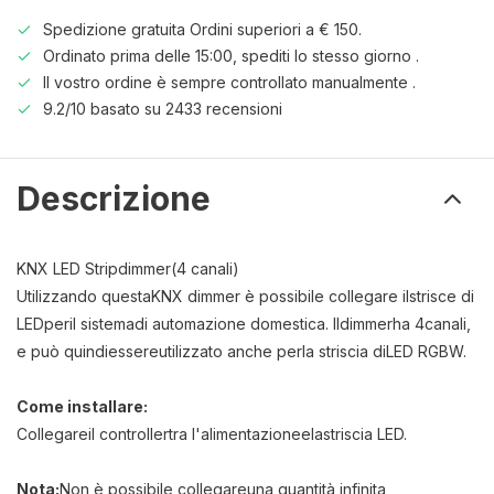
Spedizione gratuita Ordini superiori a € 150.
Ordinato prima delle 15:00, spediti lo stesso giorno .
Il vostro ordine è sempre controllato manualmente .
9.2/10 basato su 2433 recensioni
Descrizione
KNX
LED Strip
dimmer
(
4 canali)
Utilizzando questa
KNX
dimmer
è possibile collegare il
strisce di
LED
per
il sistema
di automazione domestica
.
Il
dimmer
ha 4
canali
,
e può quindi
essere
utilizzato anche per
la striscia di
LED RGBW
.
Come installare
:
Collegare
il controller
tra l'alimentazione
e
la
striscia LED.
Nota:
Non è possibile collegare
una quantità infinita