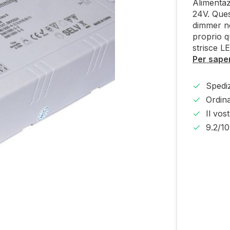
Alimenta
24V. Ques
dimmer no
proprio q
strisce L
Per saper
Spediz
Ordina
Il vos
9.2/1