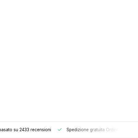
basato su 2433 recensioni
Spedizione gratuita
Ordini superiori 