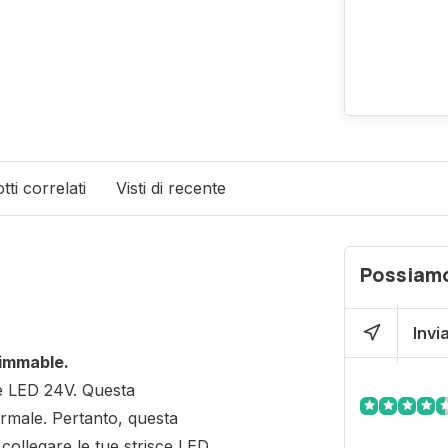
tti correlati
Visti di recente
Possiamo
Invi
Dimmable.
e LED 24V. Questa
rmale. Pertanto, questa
 collegare le tue strisce LED