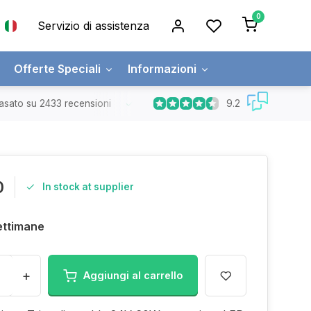
0
Servizio di assistenza
Offerte Speciali
Informazioni
9.2
asato su 2433 recensioni
Spedizione gratuita
Ordini superiori a
0
In stock at supplier
ettimane
+
Aggiungi al carrello