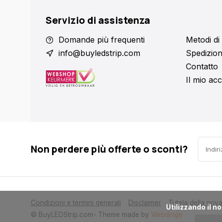
Servizio di assistenza
Domande più frequenti
Metodi d
info@buyledstrip.com
Spedizion
Contatto
Il mio ac
Non perdere più offerte o sconti?
Condizioni e termini generali
Disclaimer
Tutela della priv
      Utilizzando il nostro sito, l'utente accetta l'utilizzo di cookie ci aiuteranno a migliorare questo sito.

© BuyLEDStrip.com
- Theme made by
Webdinge