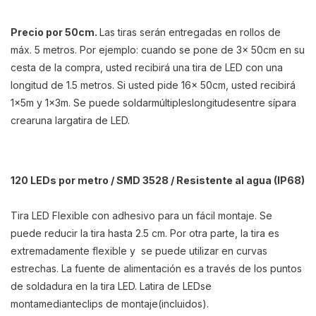
Precio por 50cm.
Las tiras serán entregadas en rollos de
máx. 5 metros. Por ejemplo: cuando se pone de 3x 50cm en su
cesta de la compra, usted recibirá una tira de LED con una
longitud de 1.5 metros. Si usted pide 16x 50cm, usted recibirá
1x5m y 1x3m. S
e puede
soldar
múltiples
longitudes
entre sí
para
crear
una larga
tira de LED
.
120
LEDs por metro / SMD 3528
/ Resistente al agua (IP68)
Tira LED Flexible con adhesivo para un fácil montaje. Se
puede reducir la tira hasta 2.5 cm. Por otra parte, la tira es
extremadamente flexible y se puede utilizar en curvas
estrechas. La fuente de alimentación es a través de los puntos
de soldadura en la tira LED.
La
tira de LED
se
monta
mediante
clips de montaje
(incluidos)
.