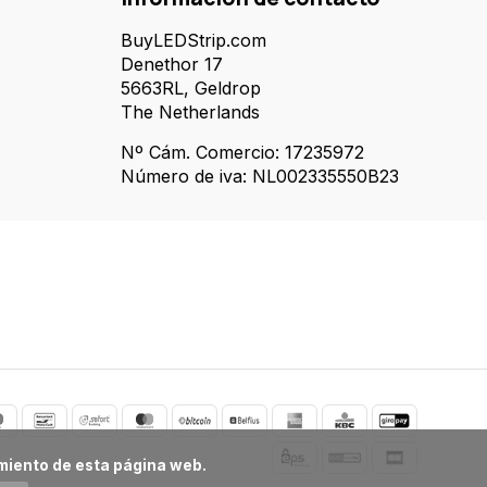
BuyLEDStrip.com
Denethor 17
5663RL, Geldrop
The Netherlands
Nº Cám. Comercio: 17235972
Número de iva: NL002335550B23