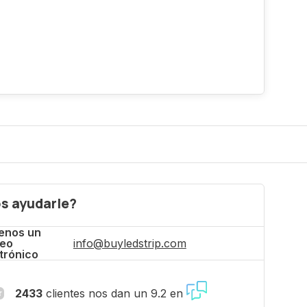
s ayudarle?
enos un
reo
info@buyledstrip.com
trónico
2433
clientes nos dan un 9.2 en