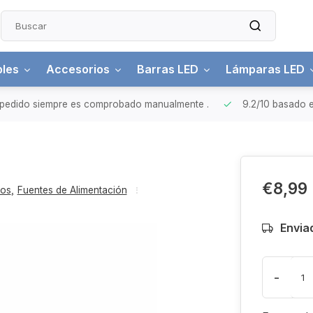
bles
Accesorios
Barras LED
Lámparas LED
pedido siempre es comprobado manualmente
.
9.2/10
basado e
€8,99
ios
,
Fuentes de Alimentación
Envia
-