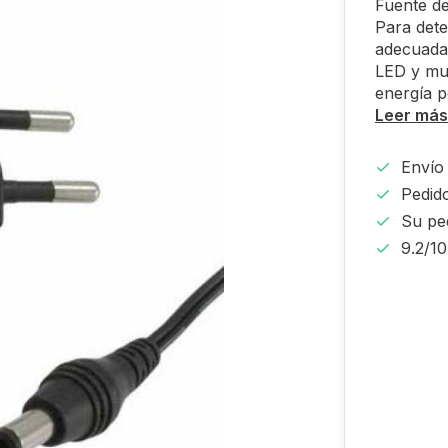
Fuente de
Para dete
adecuada,
LED y mul
energía p
Leer más
Envío 
Pedido
Su pe
9.2/1