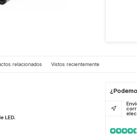
ctos relacionados
Vistos recientemente
¿Podemo
Enví
cor
elec
de LED.