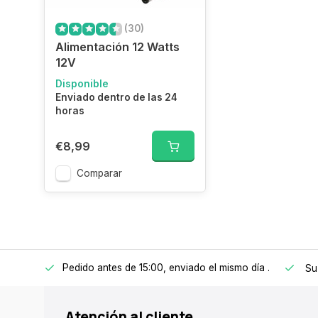
Rémi HERFORT
Très bonne qualité
(30)
Alimentación 12 Watts
Enviado el 16/03/2013
12V
Disponible
Enviado dentro de las 24
thierry s
horas
envoie rapide super communication
€8,99
Enviado el 09/03/2013
Comparar
HLH de Rooij
Goed, compact, snelle levering.
Enviado el 29/11/2012
Pedido antes de 15:00, enviado el mismo día
.
 a 150€
Su
Elzo Klein
Atención al cliente