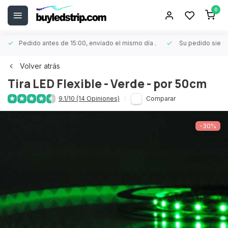
0
Pedido antes de 15:00, enviado el mismo día
.
Su pedido siem
Volver atrás
Tira LED Flexible - Verde - por 50cm
9.1/10 (14 Opiniones)
Comparar
-30%