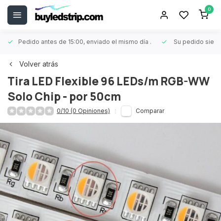
0
Pedido antes de 15:00, enviado el mismo día
.
Su pedido siem
Volver atrás
Tira LED Flexible 96 LEDs/m RGB-WW
Solo Chip - por 50cm
0/10 (0 Opiniones)
Comparar