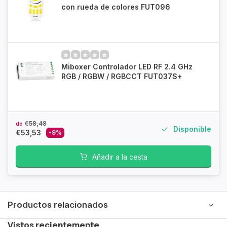
con rueda de colores FUT096
Miboxer Controlador LED RF 2.4 GHz
RGB / RGBW / RGBCCT FUT037S+
€58,48
de
Disponible
€53,53
-9%
Añadir a la cesta
Productos relacionados
Vistos recientemente