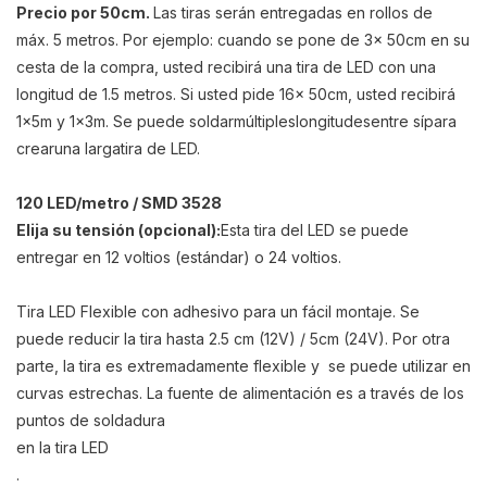
Precio por 50cm.
Las tiras serán entregadas en rollos de
máx. 5 metros. Por ejemplo: cuando se pone de 3x 50cm en su
cesta de la compra, usted recibirá una tira de LED con una
longitud de 1.5 metros. Si usted pide 16x 50cm, usted recibirá
1x5m y 1x3m. S
e puede
soldar
múltiples
longitudes
entre sí
para
crear
una larga
tira de LED
.
120 LED/metro / SMD 3528
Elija su
tensión (opcional):
Esta tira del LED
se puede
entregar en 12 voltios (estándar) o 24 voltios.
Tira LED Flexible con adhesivo para un fácil montaje. Se
puede reducir la tira hasta 2.5 cm (12V) / 5cm (24V). Por otra
parte, la tira es extremadamente flexible y se puede utilizar en
curvas estrechas. La fuente de alimentación es a través de los
puntos de soldadura
en la tira LED
.