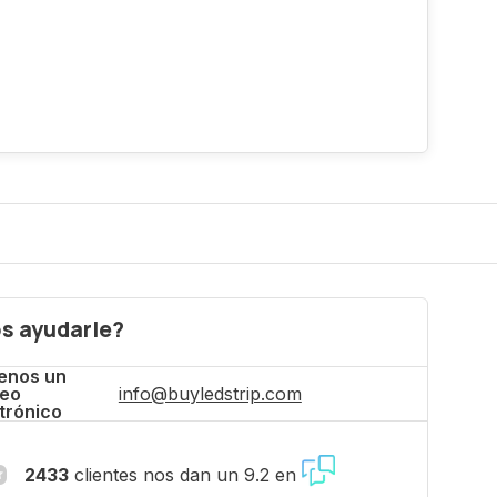
s ayudarle?
enos un
reo
info@buyledstrip.com
trónico
2433
clientes nos dan un 9.2 en