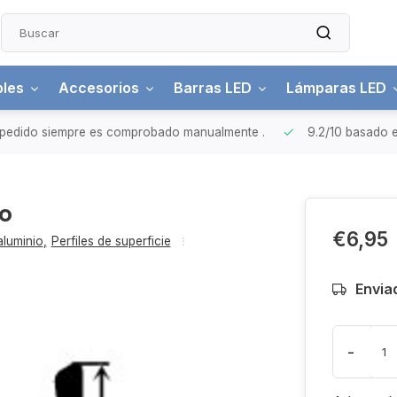
bles
Accesorios
Barras LED
Lámparas LED
pedido siempre es comprobado manualmente
.
9.2/10
basado e
ro
€6,95
aluminio
,
Perfiles de superficie
Envia
-