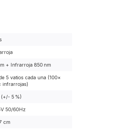
s
arroja
m + Infrarroja 850 nm
e 5 vatios cada una (100×
 infrarrojas)
 (+/- 5 %)
5V 50/60Hz
 7 cm