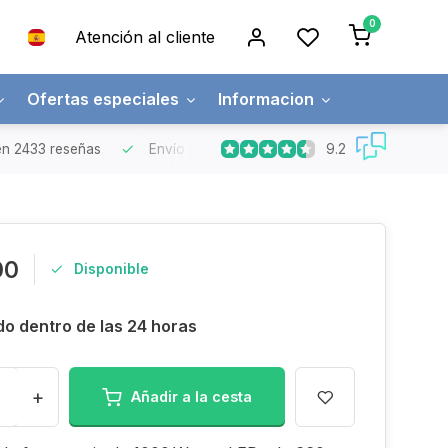
0
Atención al cliente
Ofertas especiales
Informacion
9.2
n 2433 reseñas
Envío gratuito
Pedidos superiores a 150€
00
Disponible
do dentro de las 24 horas
+
Añadir a la cesta