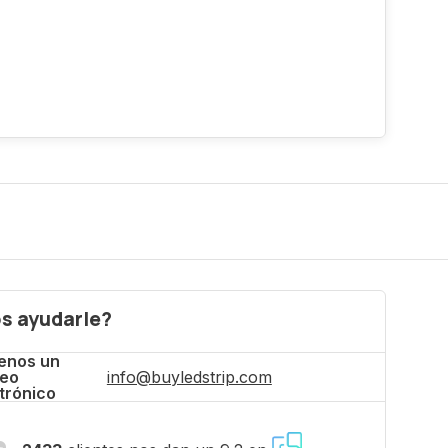
s ayudarle?
enos un
reo
info@buyledstrip.com
trónico