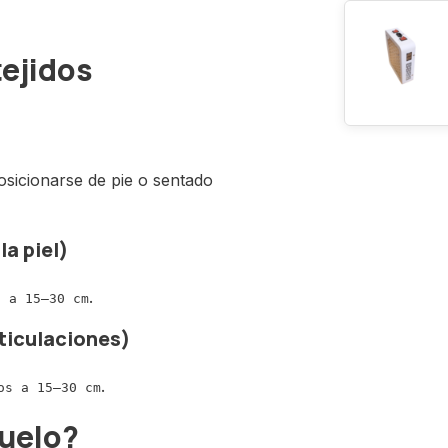
tejidos
posicionarse de pie o sentado
la piel)
.
s a 15–30 cm
ticulaciones)
.
os a 15–30 cm
suelo?