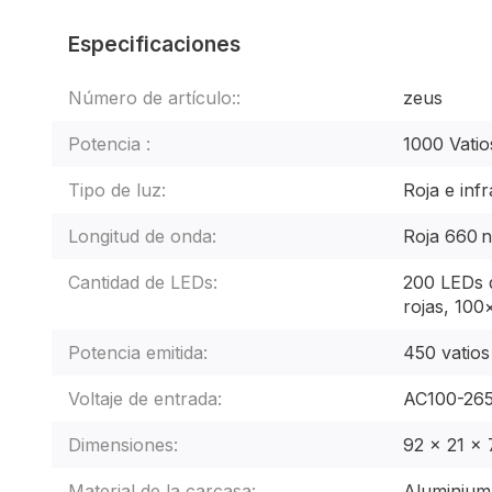
Especificaciones
Número de artículo::
zeus
Potencia :
1000 Vatio
Tipo de luz:
Roja e infr
Longitud de onda:
Roja 660 n
Cantidad de LEDs:
200 LEDs d
rojas, 100×
Potencia emitida:
450 vatios
Voltaje de entrada:
AC100-26
Dimensiones:
92 x 21 x
Material de la carcasa:
Aluminium