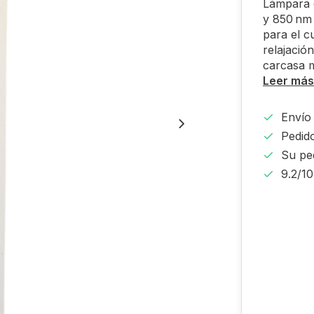
Lámpara 
y 850 nm 
para el c
relajació
carcasa m
Leer más
Envío 
Pedido
Su pe
9.2/1