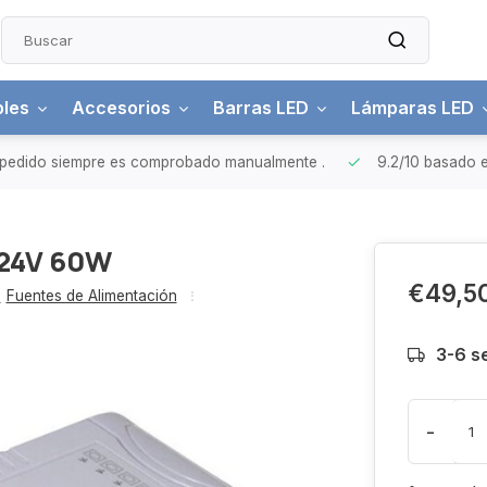
bles
Accesorios
Barras LED
Lámparas LED
pedido siempre es comprobado manualmente
.
9.2/10
basado e
 24V 60W
€49,5
,
Fuentes de Alimentación
3-6 
-