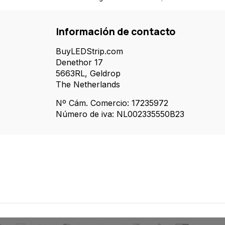
Información de contacto
BuyLEDStrip.com
Denethor 17
5663RL, Geldrop
The Netherlands
Nº Cám. Comercio: 17235972
Número de iva: NL002335550B23