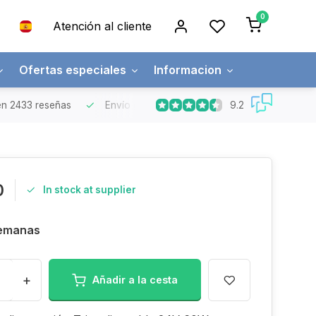
0
Atención al cliente
Ofertas especiales
Informacion
9.2
n 2433 reseñas
Envío gratuito
Pedidos superiores a 150€
0
In stock at supplier
semanas
+
Añadir a la cesta