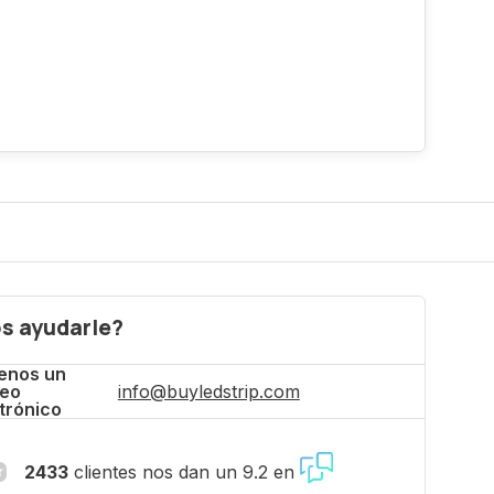
s ayudarle?
enos un
reo
info@buyledstrip.com
trónico
2433
clientes nos dan un 9.2 en