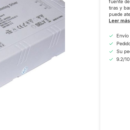
fuente d
tiras y b
puede ate
Leer más
Envío 
Pedido
Su pe
9.2/1