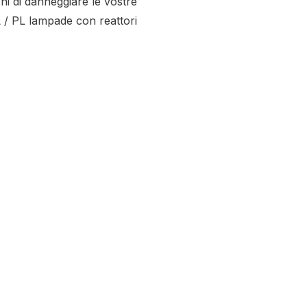
hi di danneggiare le vostre
 / PL lampade con reattori