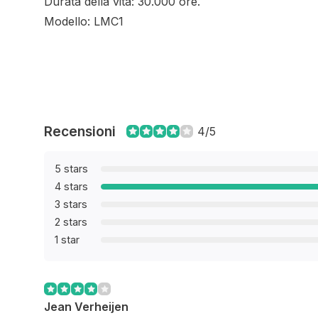
Durata della vita: 30.000 ore.
Modello: LMC1
Recensioni
4/5
5 stars
4 stars
3 stars
2 stars
1 star
Jean Verheijen