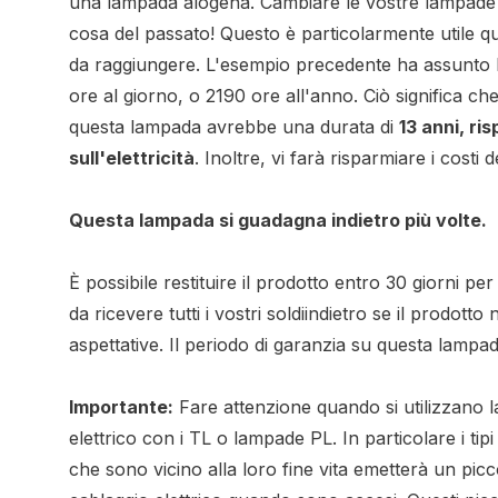
una lampada alogena. Cambiare le vostre lampade
cosa del passato! Questo è particolarmente utile qu
da raggiungere. L'esempio precedente ha assunto
ore al giorno, o 2190 ore all'anno. Ciò significa ch
questa lampada avrebbe una durata di
13 anni, ri
sull'elettricità
. Inoltre, vi farà risparmiare i costi d
Questa lampada si guadagna indietro più volte.
È possibile restituire il prodotto entro 30 giorni p
da ricevere tutti i vostri soldiindietro se il prodotto
aspettative. Il periodo di garanzia su questa lampad
Importante:
Fare attenzione quando si utilizzano
elettrico con i TL o lampade PL. In particolare i tip
che sono vicino alla loro fine vita emetterà un picco 