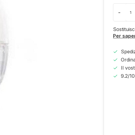
-
Sostituis
Per saper
Spediz
Ordina
Il vos
9.2/1