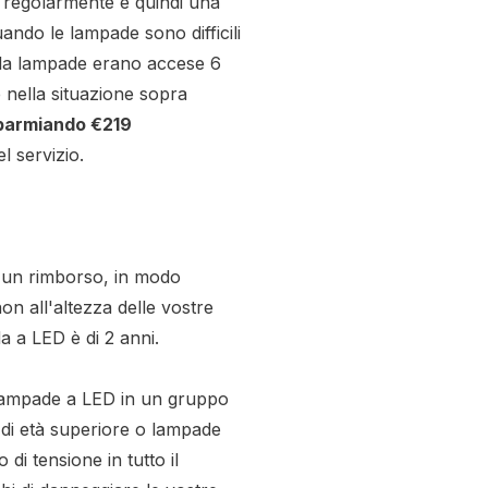
 regolarmente è quindi una
ando le lampade sono difficili
 la lampade erano accese 6
e nella situazione sopra
sparmiando €219
el servizio.
er un rimborso, in modo
 non all'altezza delle vostre
a a LED è di 2 anni.
 lampade a LED in un gruppo
i di età superiore o lampade
di tensione in tutto il