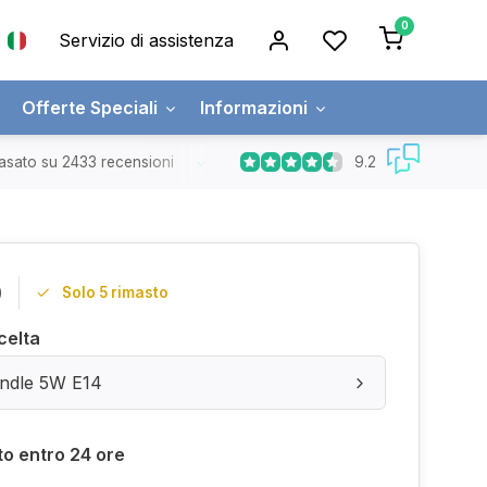
0
Servizio di assistenza
Offerte Speciali
Informazioni
9.2
asato su 2433 recensioni
Spedizione gratuita
Ordini superiori a
0
Solo 5 rimasto
celta
ndle 5W E14
to entro 24 ore