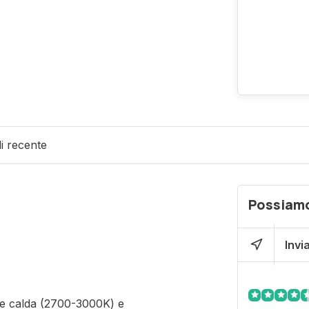
di recente
Possiamo
Invi
uce calda (2700-3000K) e