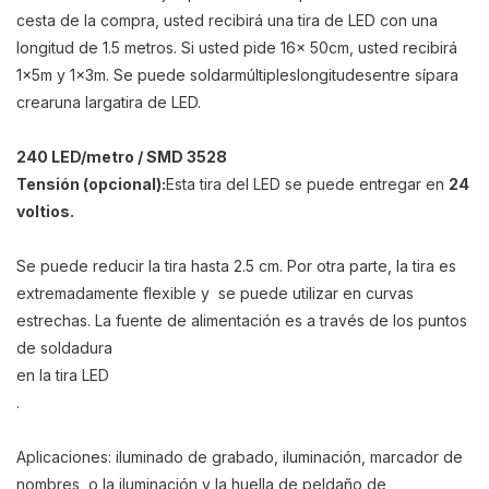
cesta de la compra, usted recibirá una tira de LED con una
longitud de 1.5 metros. Si usted pide 16x 50cm, usted recibirá
1x5m y 1x3m. S
e puede
soldar
múltiples
longitudes
entre sí
para
crear
una larga
tira de LED
.
240 LED/metro / SMD 3528
T
ensión (opcional):
Esta tira del LED
se puede entregar en
24
voltios
.
Se puede reducir la tira hasta 2.5 cm. Por otra parte, la tira es
extremadamente flexible y se puede utilizar en curvas
estrechas. La fuente de alimentación es a través de los puntos
de soldadura
en la tira LED
.
Aplicaciones: iluminado de grabado, iluminación, marcador de
nombres, o la iluminación y la huella de peldaño de