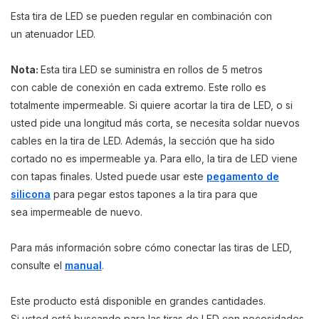
Esta tira de LED se pueden regular en combinación con
un atenua
dor LED
.
Nota:
Esta tira
LED
se suministra
en rollos de
5 metros
con
cable de conexión
en cada extremo.
Este rollo
es
totalmente impermeable
.
Si
quiere acortar
la tira de LED
,
o si
usted pide
una longitud más corta
, se
necesita soldar
nuevos
cables
en la tira de
LED
.
Además, la sección
que ha sido
cortado
no
es impermeable
ya.
Para ello
,
la tira de LED
viene
con
tapas
finales
. Usted puede usar este
pegamento de
silicona
para pegar
estos
tapones
a la tira
para que
sea
impermeable
de nuevo.
Para más información sobre cómo conectar las tiras de LED,
consulte el
manual
.
Este producto está disponible en grandes cantidades.
Si usted está buscando para las tiras de LED con necesidades