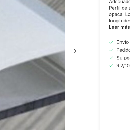
Adecuado
Perfil de 
opaca. Lo
longitude
Leer más
Envío 
Pedido
Su pe
9.2/1