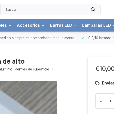
bles
Accesorios
Barras LED
Lámparas LED
pedido siempre es comprobado manualmente
.
9.2/10
basado e
 de alto
€10,0
aluminio
,
Perfiles de superficie
Envia
-