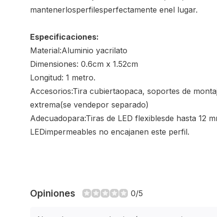
mantener
los
perfiles
perfectamente en
el lugar
.
Especificaciones:
Material:
Aluminio y
acrilato
Dimensiones
:
0.6cm x 1.52cm
Longitud
: 1 metro.
Accesorios:
Tira cubierta
opaca
,
soportes de monta
extrema
(se vende
por separado)
Adecuado
para:
Tiras de LED flexibles
de hasta 12 
LED
impermeables
no encajan
en este perfil
.
Opiniones
0/5