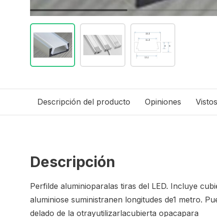
Descripción del producto
Opiniones
Visto
Descripción
Perfil
de aluminio
para
las tiras del LED
.
Incluye cubi
aluminio
se suministran
en longitudes de
1 metro
.
Pu
de
lado de la otra
y
utilizar
la
cubierta opaca
para