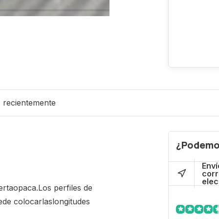
s recientemente
¿Podemo
Enví
cor
elec
erta
opaca.
Los perfiles de
ede colocar
las
longitudes