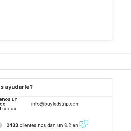
s ayudarle?
enos un
reo
info@buyledstrip.com
trónico
2433
clientes nos dan un 9.2 en