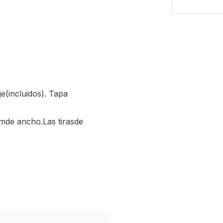
je
(
incluidos).
Tapa
mm
de ancho.
Las tiras
de