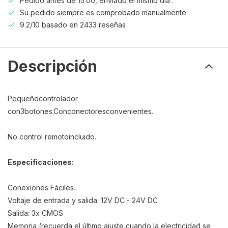
Pedido antes de 15:00, enviado el mismo día .
Su pedido siempre es comprobado manualmente .
9.2/10 basado en 2433 reseñas
Descripción
Pequeño
controlador
con
3
botones.
Con
conectores
convenientes
.
No control remoto
incluido.
Especificaciones:
Conexiones Fáciles.
Voltaje de entrada y salida: 12V DC - 24V DC
Salida: 3x CMOS
Memoria (recuerda el último ajuste cuando la electricidad se