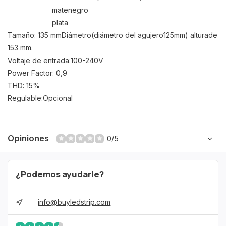
mate
negro
plata
Tamaño
:
135 mm
Diámetro
(
diámetro
del agujero
125mm
)
altura
de
153 mm
.
Voltaje de entrada:
100-240V
Power Factor
:
0,9
THD
:
15
%
Regulable:
Opcional
Opiniones
0/5
¿Podemos ayudarle?
info@buyledstrip.com