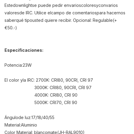
Este
downlight
se puede pedir en
varios
colores
y
con
varios
valores
de IRC
.
Utilice el
campo de comentarios
para hacernos
saber
qué tipo
usted quiere recibir
.
Opcional
:
Regulable
(
+
€
50.-
)
Especificaciones:
Potencia:
23W
El color y
la IRC
:
2700K
:
CRI
80
,
90
CRI
, CRI
97
3000K
:
CRI
80
,
90
CRI
, CRI
97
4000K
:
CRI
80
, CRI
90
5000K
:
CRI
70
, CRI
90
Ángulo
de luz:
17/18/40/55
Material:
Aluminio
Color Material
:
blanco
mate
(
JH
-
RAL9010)