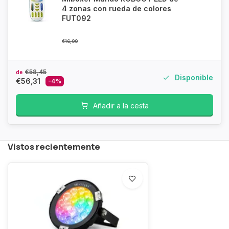
4 zonas con rueda de colores
FUT092
€16,00
€58,45
de
Disponible
€56,31
-4%
Añadir a la cesta
Vistos recientemente