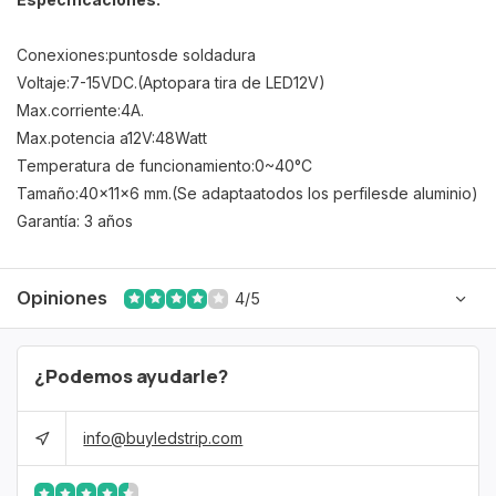
Conexiones:
puntos
de soldadura
Voltaje:
7-15V
DC
.
(Apto
para tira de LED
12V
)
Max
.
corriente
:
4A
.
Max
.
potencia a
12V:
48
Watt
Temperatura de funcionamiento
:
0
~
40
°
C
Tamaño:
40
x
11
x
6 mm
.
(
Se adapta
a
todos los perfiles
de aluminio)
Garantía: 3 años
Opiniones
4/5
¿Podemos ayudarle?
info@buyledstrip.com