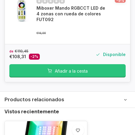
-9%
Miboxer Mando RGBCCT LED de
4 zonas con rueda de colores
FUT092
€16,00
€110,45
de
Disponible
€108,31
-2%
Añadir a la cesta
Productos relacionados
Vistos recientemente