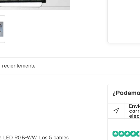
s recientemente
¿Podemo
Enví
cor
elec
ira LED RGB-WW. Los 5 cables