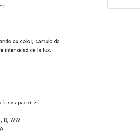
or.
ando de color, cambio de
e intensidad de la luz.
gía se apaga): Sí
G, B, WW
WW