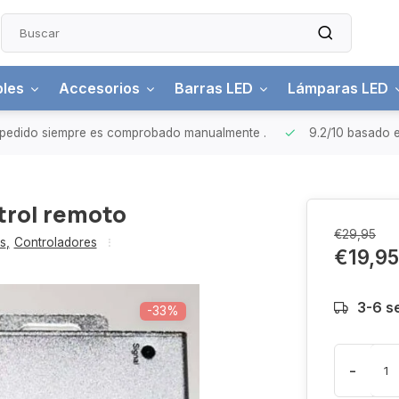
bles
Accesorios
Barras LED
Lámparas LED
pedido siempre es comprobado manualmente
.
9.2/10
basado e
rol remoto
€29,95
s
,
Controladores
€19,95
3-6 
-33%
-