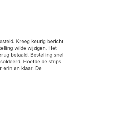
besteld. Kreeg keurig bericht
elling wilde wijzigen. Het
rug betaald. Bestelling snel
esoldeerd. Hoefde de strips
 erin en klaar. De
aar voor waar ik de
leren