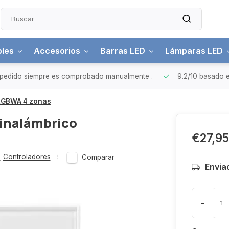
bles
Accesorios
Barras LED
Lámparas LED
pedido siempre es comprobado manualmente
.
9.2/10
basado e
 RGBWA 4 zonas
 inalámbrico
€27,95
,
Controladores
Comparar
Envia
-