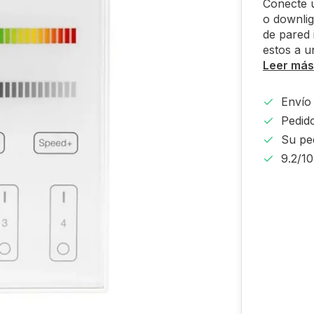
Conecte u
o downlig
de pared 
estos a u
Leer más
Envío 
Pedido
Su pe
9.2/1