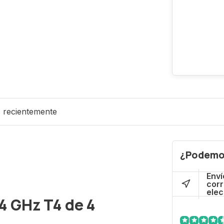
s recientemente
¿Podemo
Enví
cor
elec
4 GHz T4 de 4