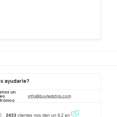
s ayudarle?
enos un
reo
info@buyledstrip.com
trónico
2433
clientes nos dan un 9.2 en