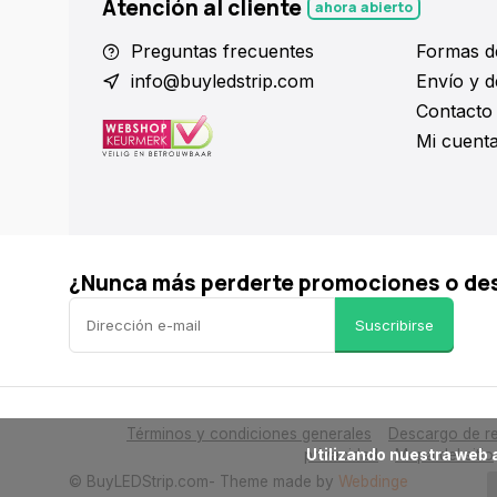
Atención al cliente
ahora abierto
Preguntas frecuentes
Formas d
info@buyledstrip.com
Envío y d
Contacto
Mi cuent
¿Nunca más perderte promociones o de
Suscribirse
Términos y condiciones generales
Descargo de re
      Utilizando nuestra web aceptas el uso de cookies para ayudarnos a mejorar el funcionamiento de esta página web.

privacidad
Mapa del sitio
© BuyLEDStrip.com
- Theme made by
Webdinge