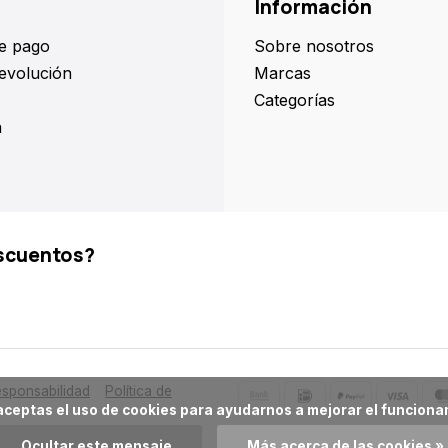
Información
e pago
Sobre nosotros
evolución
Marcas
Categorías
a
scuentos?
sponsabilidad
Política de
Ocultar este mensaje
Más acerca de las cookies »