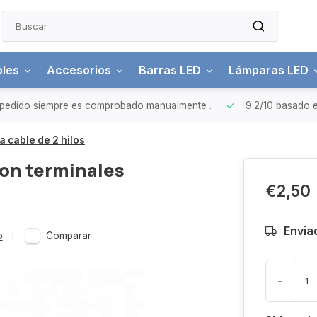
bles
Accesorios
Barras LED
Lámparas LED
pedido siempre es comprobado manualmente
.
9.2/10
basado e
 cable de 2 hilos
on terminales
€2,50
Envia
o
Comparar
-