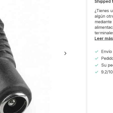
Shipped 
¿Tienes u
algún otr
mediante 
alimentac
terminale
Leer más
Envío 
Pedido
Su pe
9.2/1