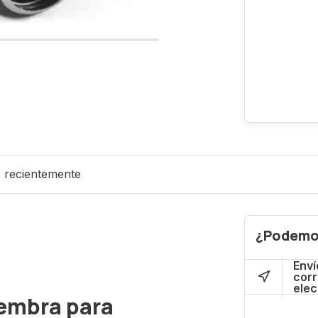
s recientemente
¿Podemo
Enví
cor
elec
embra para