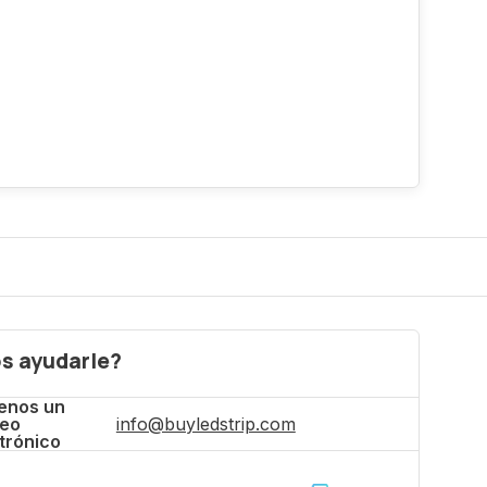
s ayudarle?
enos un
reo
info@buyledstrip.com
trónico