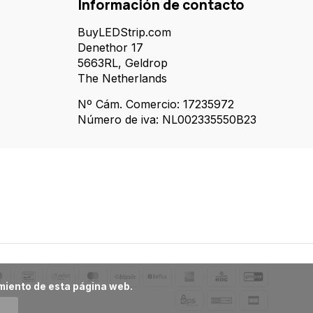
Información de contacto
BuyLEDStrip.com
Denethor 17
5663RL, Geldrop
The Netherlands
Nº Cám. Comercio: 17235972
Número de iva: NL002335550B23