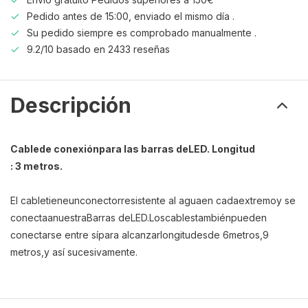
Pedido antes de 15:00, enviado el mismo día .
Su pedido siempre es comprobado manualmente .
9.2/10 basado en 2433 reseñas
Descripción
C
able
de conexión
para las barras de
LED
.
Longitud
: 3 metros.
El cable
tiene
un
conector
resistente al agua
en cada
extremo
y se
conecta
a
nuestra
Barras de
LED
.
Los
cables
también
pueden
conectarse entre sí
para alcanzar
longitudes
de 6
metros
,
9
metros
,
y así sucesivamente
.