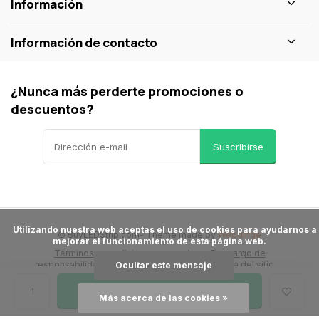
Información
Información de contacto
¿Nunca más perderte promociones o
descuentos?
Suscribirse
      Utilizando nuestra web aceptas el uso de cookies para ayudarnos a 
© BuyLEDStrip.com
- Theme made by
Webdinge
mejorar el funcionamiento de esta página web.

Términos y condiciones generales
Descargo de
responsabilidad
Política de privacidad
Mapa del sitio
Ocultar este mensaje
Añadir a la cesta
Más acerca de las cookies »