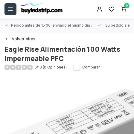
0
Pedido antes de 15:00, enviado el mismo día
.
Su pedido siem
Volver atrás
Eagle Rise
Alimentación 100 Watts
Impermeable PFC
0/10 (0 Opiniones)
Comparar